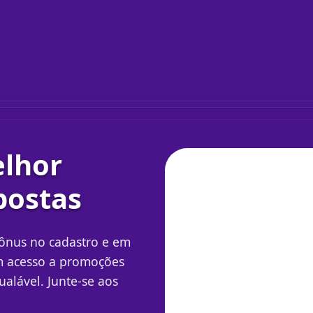
elhor
postas
ônus no cadastro e em
m acesso a promoções
ualável. Junte-se aos