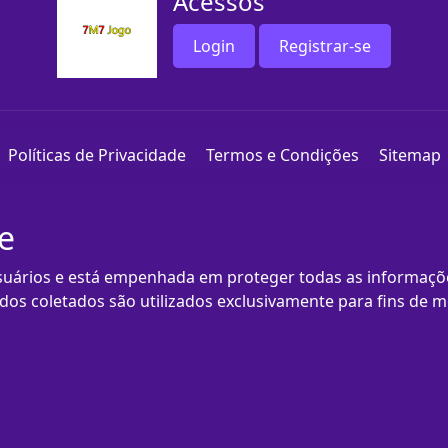
Acessos
Login
Registrar-se
Políticas de Privacidade
Termos e Condições
Sitemap
de
usuários e está empenhada em proteger todas as informaçõ
os coletados são utilizados exclusivamente para fins de m