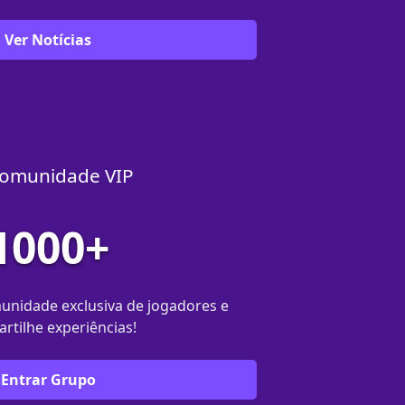
Ver Notícias
Comunidade VIP
1000+
unidade exclusiva de jogadores e
rtilhe experiências!
Entrar Grupo