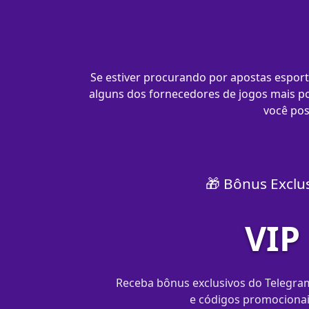
Se estiver procurando por apostas esport
alguns dos fornecedores de jogos mais po
você pos
🎁 Bônus Exclu
VIP
Receba bônus exclusivos do Telegra
e códigos promocionai