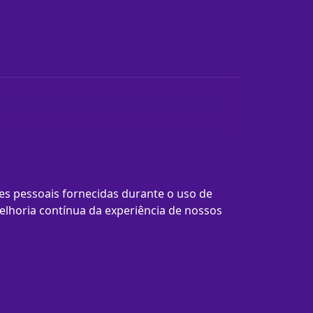
es pessoais fornecidas durante o uso de
elhoria contínua da experiência de nossos