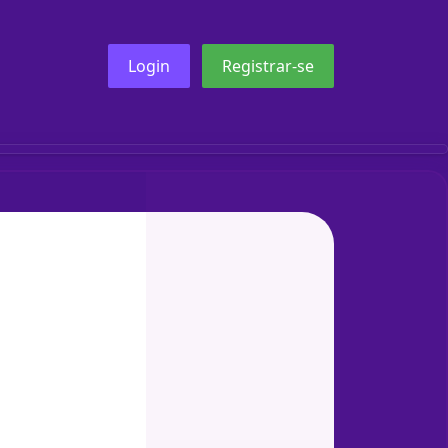
Login
Registrar-se