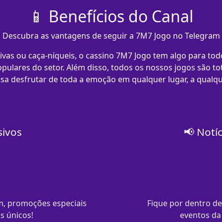
📱 Benefícios do Canal
Descubra as vantagens de seguir a 7M7 Jogo no Telegram
ivas ou caça-níqueis, o cassino 7M7 Jogo tem algo para to
pulares do setor. Além disso, todos os nossos jogos são to
sa desfrutar de toda a emoção em qualquer lugar, a qualqu
sivos
📢 Notí
m, promoções especiais
Fique por dentro d
s únicos!
eventos da