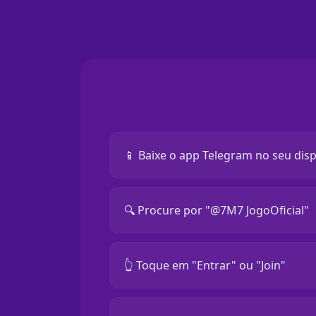
📱 Baixe o app Telegram no seu disp
🔍 Procure por "@7M7 JogoOficial"
👆 Toque em "Entrar" ou "Join"